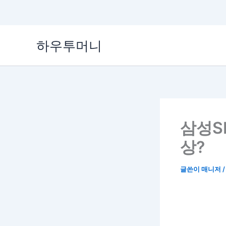
콘
하우투머니
텐
츠
로
건
너
뛰
기
삼성SD
상?
글쓴이
매니저