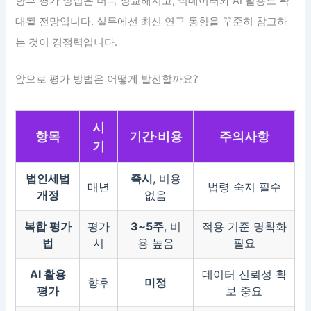
향후 평가 방법은 더욱 정교해지고, 빅데이터와 AI 활용도 확
대될 전망입니다. 실무에선 최신 연구 동향을 꾸준히 참고하
는 것이 경쟁력입니다.
앞으로 평가 방법은 어떻게 발전할까요?
시
항목
기간·비용
주의사항
기
법인세법
즉시
, 비용
매년
법령 숙지 필수
개정
없음
복합 평가
평가
3~5주
, 비
적용 기준 명확화
법
시
용 높음
필요
AI 활용
데이터 신뢰성 확
향후
미정
평가
보 중요