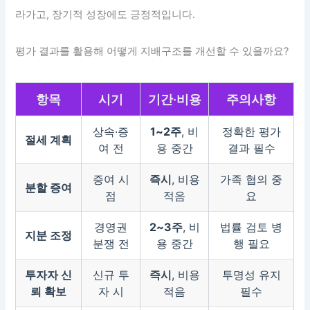
라가고, 장기적 성장에도 긍정적입니다.
평가 결과를 활용해 어떻게 지배구조를 개선할 수 있을까요?
항목
시기
기간·비용
주의사항
상속·증
1~2주
, 비
정확한 평가
절세 계획
여 전
용 중간
결과 필수
증여 시
즉시
, 비용
가족 협의 중
분할 증여
점
적음
요
경영권
2~3주
, 비
법률 검토 병
지분 조정
분쟁 전
용 중간
행 필요
투자자 신
신규 투
즉시
, 비용
투명성 유지
뢰 확보
자 시
적음
필수