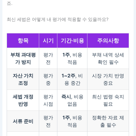
죠.
최신 세법은 어떻게 내 평가에 적용할 수 있을까요?
항목
시기
기간·비용
주의사항
부채 과대평
평가
1주
, 비용
부채 내역 상세
가 방지
전
적음
확인 필수
자산 가치
평가
1~2주
, 비
시장 가치 반영
조정
중
용 중간
중요
세법 개정
평가
즉시
, 비용
최신 법령 숙지
반영
시점
없음
필요
평가
1주
, 비용
정확한 자료 제
서류 준비
전
적음
출 필수