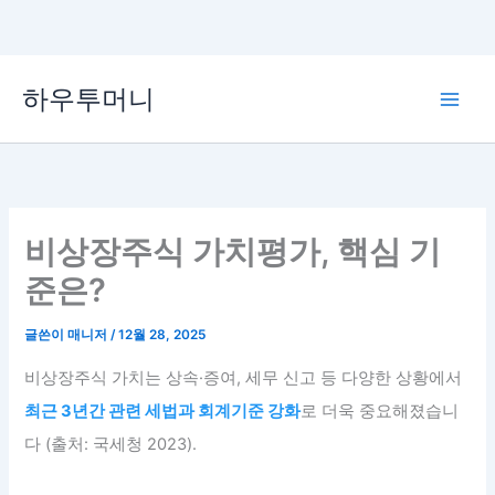
콘
하우투머니
텐
Main
츠
로
Men
건
너
뛰
비상장주식 가치평가, 핵심 기
기
준은?
글쓴이
매니저
/
12월 28, 2025
비상장주식 가치는 상속·증여, 세무 신고 등 다양한 상황에서
최근 3년간 관련 세법과 회계기준 강화
로 더욱 중요해졌습니
다 (출처: 국세청 2023).