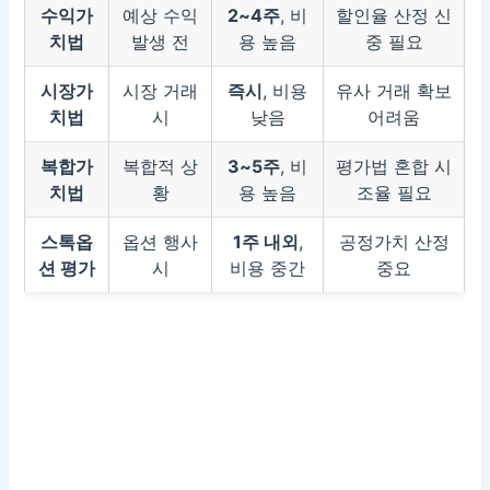
수익가
예상 수익
2~4주
, 비
할인율 산정 신
치법
발생 전
용 높음
중 필요
시장가
시장 거래
즉시
, 비용
유사 거래 확보
치법
시
낮음
어려움
복합가
복합적 상
3~5주
, 비
평가법 혼합 시
치법
황
용 높음
조율 필요
스톡옵
옵션 행사
1주 내외
,
공정가치 산정
션 평가
시
비용 중간
중요