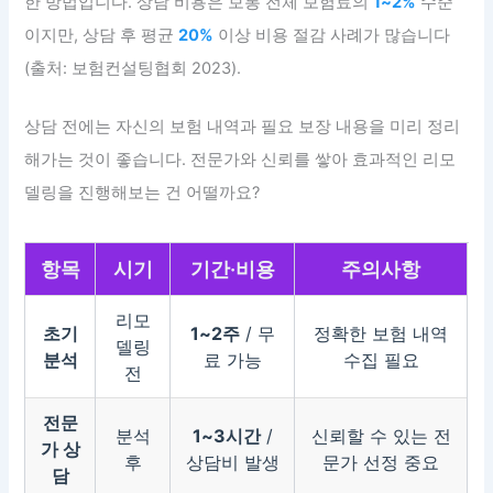
한 방법입니다. 상담 비용은 보통 전체 보험료의
1~2%
수준
이지만, 상담 후 평균
20%
이상 비용 절감 사례가 많습니다
(출처: 보험컨설팅협회 2023).
상담 전에는 자신의 보험 내역과 필요 보장 내용을 미리 정리
해가는 것이 좋습니다. 전문가와 신뢰를 쌓아 효과적인 리모
델링을 진행해보는 건 어떨까요?
항목
시기
기간·비용
주의사항
리모
초기
1~2주
/ 무
정확한 보험 내역
델링
분석
료 가능
수집 필요
전
전문
분석
1~3시간
/
신뢰할 수 있는 전
가 상
후
상담비 발생
문가 선정 중요
담