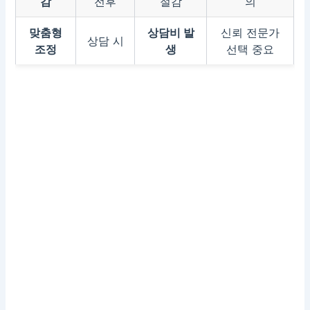
감
전후
절감
의
맞춤형
상담비 발
신뢰 전문가
상담 시
조정
생
선택 중요