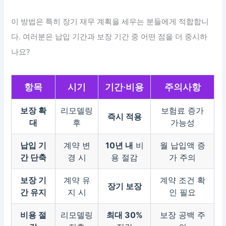
이 방법은 특히 장기 재무 계획을 세우는 분들에게 적합합니
다. 여러분은 납입 기간과 보장 기간 중 어떤 점을 더 중시하
나요?
항목
시기
기간·비용
주의사항
보장 확
리모델링
보험료 증가
즉시 적용
대
후
가능성
납입 기
계약 변
10년 내
비
월 납입액 증
간 단축
경 시
용 절감
가 주의
보장 기
계약 유
계약 조건 확
장기 보장
간 유지
지 시
인 필요
비용 절
리모델링
최대 30%
보장 공백 주