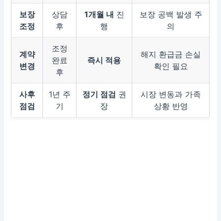
보장
상담
1개월 내
진
보장 공백 발생 주
조정
후
행
의
조정
계약
해지 환급금 손실
완료
즉시 적용
변경
확인 필요
후
사후
1년 주
정기 점검
권
시장 변동과 가족
점검
기
장
상황 반영