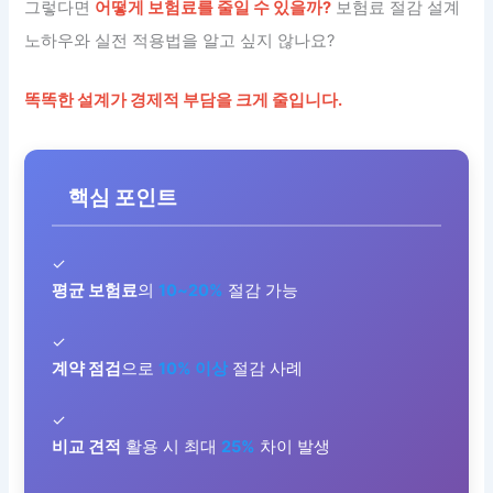
그렇다면
어떻게 보험료를 줄일 수 있을까?
보험료 절감 설계
노하우와 실전 적용법을 알고 싶지 않나요?
똑똑한 설계가 경제적 부담을 크게 줄입니다.
핵심 포인트
✓
평균 보험료
의
10~20%
절감 가능
✓
계약 점검
으로
10% 이상
절감 사례
✓
비교 견적
활용 시 최대
25%
차이 발생