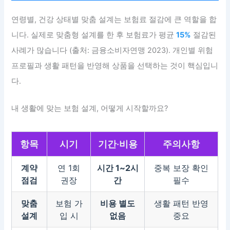
연령별, 건강 상태별 맞춤 설계는 보험료 절감에 큰 역할을 합
니다. 실제로 맞춤형 설계를 한 후 보험료가 평균
15%
절감된
사례가 많습니다 (출처: 금융소비자연맹 2023). 개인별 위험
프로필과 생활 패턴을 반영해 상품을 선택하는 것이 핵심입니
다.
내 생활에 맞는 보험 설계, 어떻게 시작할까요?
항목
시기
기간·비용
주의사항
계약
연 1회
시간 1~2시
중복 보장 확인
점검
권장
간
필수
맞춤
보험 가
비용 별도
생활 패턴 반영
설계
입 시
없음
중요