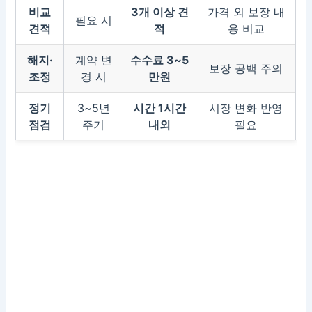
비교
3개 이상 견
가격 외 보장 내
필요 시
견적
적
용 비교
해지·
계약 변
수수료 3~5
보장 공백 주의
조정
경 시
만원
정기
3~5년
시간 1시간
시장 변화 반영
점검
주기
내외
필요