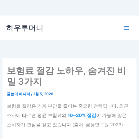
콘
하우투머니
텐
Main
츠
로
Men
건
너
뛰
보험료 절감 노하우, 숨겨진 비
기
밀 3가지
글쓴이
매니저
/
1월 5, 2026
보험료 절감은 가계 부담을 줄이는 중요한 전략입니다. 최근
조사에 따르면 평균 보험료의
10~20% 절감
이 가능해 많은
소비자가 관심을 갖고 있습니다 (출처: 금융연구원 2023).