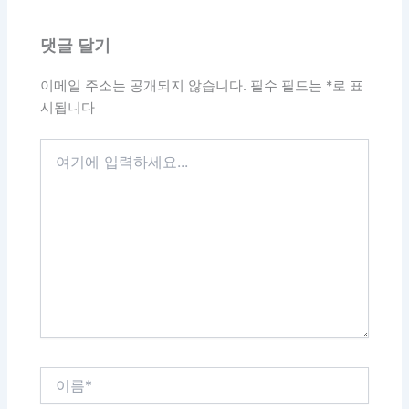
댓글 달기
이메일 주소는 공개되지 않습니다.
필수 필드는
*
로 표
시됩니다
여
기
에
입
력
하
세
요...
이
름