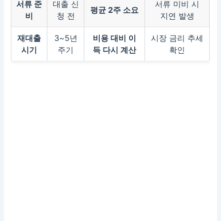
서류 준
대출 신
서류 미비 시
평균 2주 소요
비
청 전
지연 발생
재대출
3~5년
비용 대비 이
시장 금리 추세
시기
주기
득 다시 계산
확인