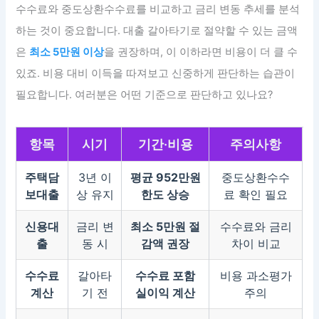
수수료와 중도상환수수료를 비교하고 금리 변동 추세를 분석
하는 것이 중요합니다. 대출 갈아타기로 절약할 수 있는 금액
은
최소 5만원 이상
을 권장하며, 이 이하라면 비용이 더 클 수
있죠. 비용 대비 이득을 따져보고 신중하게 판단하는 습관이
필요합니다. 여러분은 어떤 기준으로 판단하고 있나요?
항목
시기
기간·비용
주의사항
주택담
3년 이
평균 952만원
중도상환수수
보대출
상 유지
한도 상승
료 확인 필요
신용대
금리 변
최소 5만원 절
수수료와 금리
출
동 시
감액 권장
차이 비교
수수료
갈아타
수수료 포함
비용 과소평가
계산
기 전
실이익 계산
주의