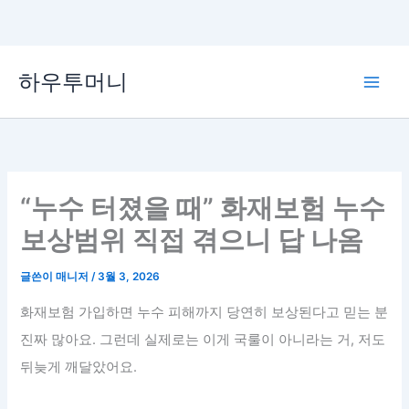
콘
하우투머니
텐
Main
츠
로
Men
건
너
뛰
“누수 터졌을 때” 화재보험 누수
기
보상범위 직접 겪으니 답 나옴
글쓴이
매니저
/
3월 3, 2026
화재보험 가입하면 누수 피해까지 당연히 보상된다고 믿는 분
진짜 많아요. 그런데 실제로는 이게 국룰이 아니라는 거, 저도
뒤늦게 깨달았어요.