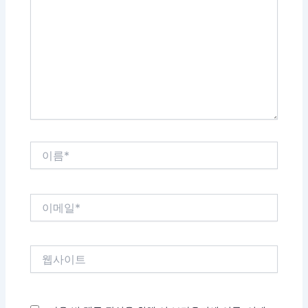
에
입
력
하
세
요...
이
름
*
이
메
일
*
웹
사
이
트