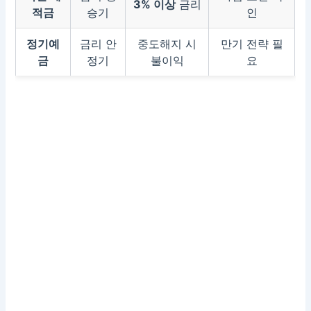
3% 이상
금리
적금
승기
인
정기예
금리 안
중도해지 시
만기 전략 필
금
정기
불이익
요