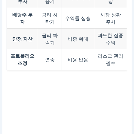
투자
승기
장
배당주 투
금리 하
시장 상황
수익률 상승
자
락기
주시
금리 하
과도한 집중
안정 자산
비중 확대
락기
주의
포트폴리오
리스크 관리
연중
비용 없음
조정
필수