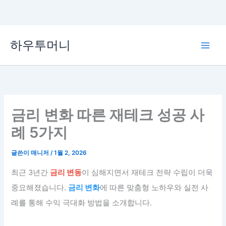
콘
하우투머니
텐
Main
츠
로
Men
건
너
뛰
금리 변화 따른 재테크 성공 사
기
례 5가지
글쓴이
매니저
/
1월 2, 2026
최근 3년간
금리 변동
이 심해지면서 재테크 전략 수립이 더욱
중요해졌습니다.
금리 변화
에 따른 맞춤형 노하우와 실전 사
례를 통해 수익 극대화 방법을 소개합니다.