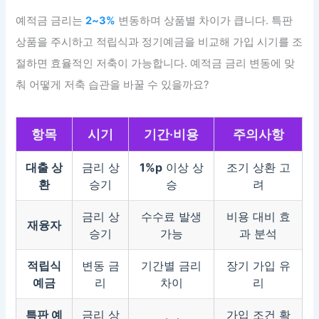
예적금 금리는
2~3%
변동하며 상품별 차이가 큽니다. 특판
상품을 주시하고 적립식과 정기예금을 비교해 가입 시기를 조
절하면 효율적인 저축이 가능합니다. 예적금 금리 변동에 맞
춰 어떻게 저축 습관을 바꿀 수 있을까요?
항목
시기
기간·비용
주의사항
대출 상
금리 상
1%p
이상 상
조기 상환 고
환
승기
승
려
금리 상
수수료 발생
비용 대비 효
재융자
승기
가능
과 분석
적립식
변동 금
기간별 금리
장기 가입 유
예금
리
차이
리
특판 예
금리 상
가입 조건 확