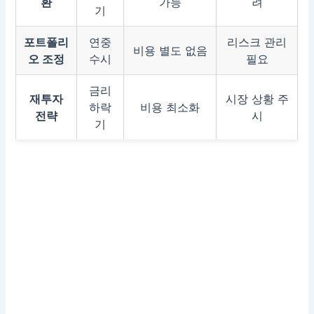
환
가능
려
기
포트폴리
연중
리스크 관리
비용 별도 없음
오 조정
수시
필요
금리
재투자
시장 상황 주
하락
비용 최소화
전략
시
기