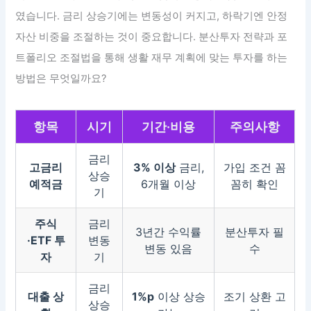
였습니다. 금리 상승기에는 변동성이 커지고, 하락기엔 안정
자산 비중을 조절하는 것이 중요합니다. 분산투자 전략과 포
트폴리오 조절법을 통해 생활 재무 계획에 맞는 투자를 하는
방법은 무엇일까요?
항목
시기
기간·비용
주의사항
금리
고금리
3% 이상
금리,
가입 조건 꼼
상승
예적금
6개월 이상
꼼히 확인
기
주식
금리
3년간 수익률
분산투자 필
·ETF 투
변동
변동 있음
수
자
기
금리
대출 상
1%p
이상 상승
조기 상환 고
상승