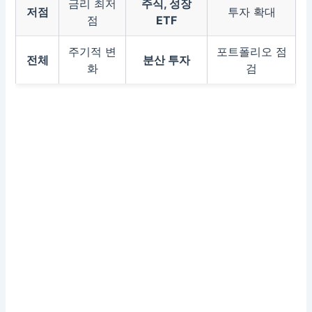
금리 최저
주식, 성장
저점
투자 확대
점
ETF
주기적 변
포트폴리오 점
전체
분산 투자
화
검