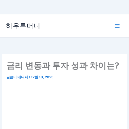
콘
하우투머니
텐
Main
츠
로
Men
건
너
뛰
금리 변동과 투자 성과 차이는?
기
글쓴이
매니저
/
12월 10, 2025