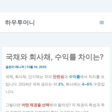
콘
하우투머니
텐
Main
츠
로
Men
건
너
뛰
국채와 회사채, 수익률 차이는?
기
글쓴이
매니저
/
12월 16, 2025
국채, 회사채, 단기채는 각각
안전성
과
수익률
에서 차이를 보
입니다. 2024년 국채 금리는 약
3%
, 회사채는
4~6%
수준입
니다.
그렇다면
어떤 채권을 선택
해야 할까요? 각 채권의 특성과 투