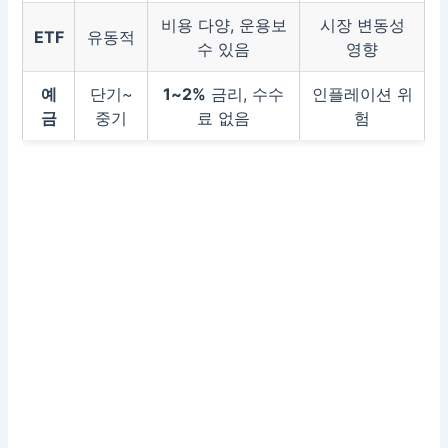
비용 다양, 운용보
시장 변동성
ETF
유동적
수 있음
영향
예
단기~
1~2%
금리, 수수
인플레이션 위
금
중기
료 없음
험