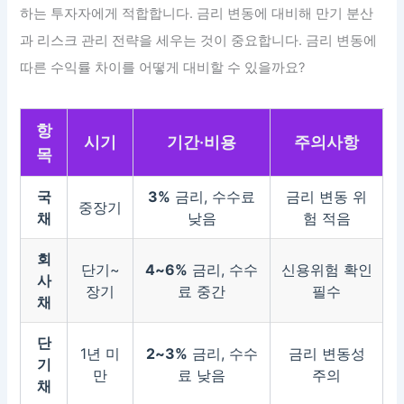
하는 투자자에게 적합합니다. 금리 변동에 대비해 만기 분산
과 리스크 관리 전략을 세우는 것이 중요합니다. 금리 변동에
따른 수익률 차이를 어떻게 대비할 수 있을까요?
항
시기
기간·비용
주의사항
목
국
3%
금리, 수수료
금리 변동 위
중장기
채
낮음
험 적음
회
단기~
4~6%
금리, 수수
신용위험 확인
사
장기
료 중간
필수
채
단
1년 미
2~3%
금리, 수수
금리 변동성
기
만
료 낮음
주의
채