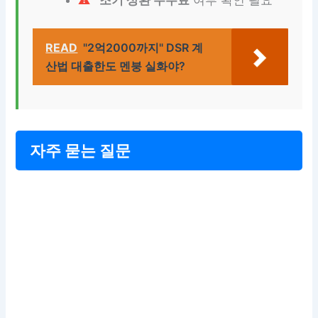
READ
"2억2000까지" DSR 계
산법 대출한도 멘붕 실화야?
자주 묻는 질문