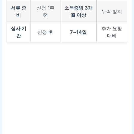
서류 준
신청 1주
소득증빙 3개
누락 방지
비
전
월 이상
심사 기
추가 요청
신청 후
7~14일
간
대비