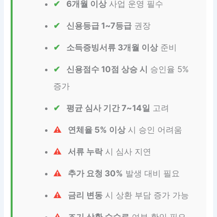
6개월 이상
사업 운영 필수
신용등급 1~7등급
권장
소득증빙서류 3개월 이상
준비
신용점수 10점 상승 시
승인율 5%
증가
평균 심사 기간 7~14일
고려
연체율 5% 이상
시 승인 어려움
서류 누락
시 심사 지연
추가 요청 30%
발생 대비 필요
금리 변동
시 상환 부담 증가 가능
조기 상환 수수료
여부 확인 필요