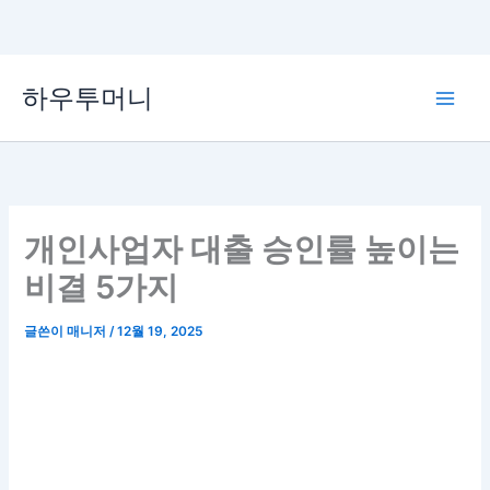
콘
하우투머니
텐
Main
츠
로
Men
건
너
뛰
개인사업자 대출 승인률 높이는
기
비결 5가지
글쓴이
매니저
/
12월 19, 2025