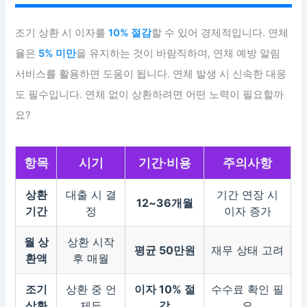
조기 상환 시 이자를
10% 절감
할 수 있어 경제적입니다. 연체
율은
5% 미만
을 유지하는 것이 바람직하며, 연체 예방 알림
서비스를 활용하면 도움이 됩니다. 연체 발생 시 신속한 대응
도 필수입니다. 연체 없이 상환하려면 어떤 노력이 필요할까
요?
항목
시기
기간·비용
주의사항
상환
대출 시 결
기간 연장 시
12~36개월
기간
정
이자 증가
월 상
상환 시작
평균 50만원
재무 상태 고려
환액
후 매월
조기
상환 중 언
이자 10% 절
수수료 확인 필
상환
제든
감
요