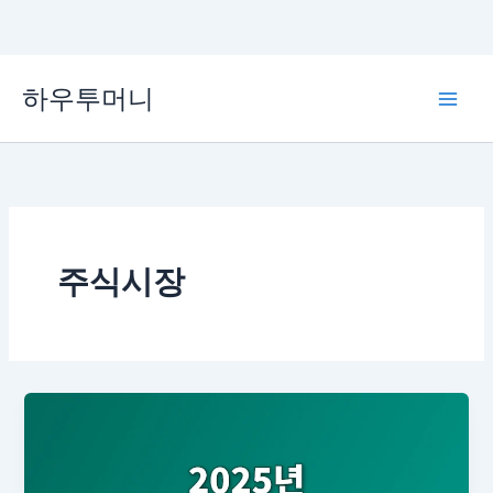
콘
하우투머니
텐
Main
츠
로
Men
건
너
뛰
기
주식시장